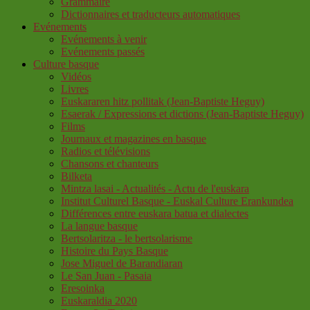
Grammaire
Dictionnaires et traducteurs automatiques
Evénements
Evénements à venir
Evénements passés
Culture basque
Vidéos
Livres
Euskararen hitz pollitak (Jean-Baptiste Heguy)
Esaerak / Expressions et dictions (Jean-Baptiste Heguy)
Films
Journaux et magazines en basque
Radios et télévisions
Chansons et chanteurs
Bilketa
Mintza lasai - Actualités - Actu de l'euskara
Institut Culturel Basque - Euskal Culture Erankundea
Différences entre euskara batua et dialectes
La langue basque
Bertsolaritza - le bertsolarisme
Histoire du Pays Basque
Jose Miguel de Barandiaran
Le San Juan - Pasaia
Eresoinka
Euskaraldia 2020