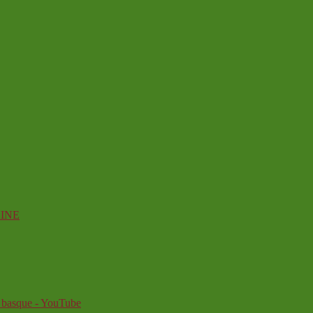
INE
sque - YouTube