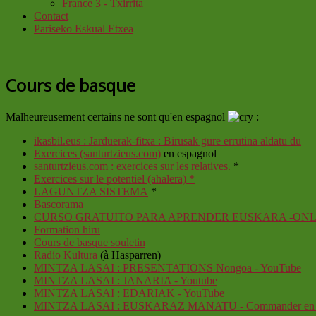
France 3 - Txirrita
Contact
Pariseko Eskual Etxea
Cours de basque
Malheureusement certains ne sont qu'en espagnol
:
ikasbil.eus : Jarduerak-fitxa : Birusak gure errutina aldatu du
Exercices (santurtzieus.com)
en espagnol
santurtzieus.com : exercices sur les relatives.
*
Exercices sur le potentiel (ahalera) *
LAGUNTZA SISTEMA
*
Bascorama
CURSO GRATUITO PARA APRENDER EUSKARA -ONL
Formation hiru
Cours de basque souletin
Radio Kultura
(à Hasparren)
MINTZA LASAI : PRESENTATIONS Nongoa - YouTube
MINTZA LASAI : JANARIA - Youtube
MINTZA LASAI : EDARIAK - YouTube
MINTZA LASAI : EUSKARAZ MANATU - Commander en ba