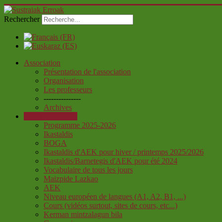
Rechercher
Association
Présentation de l'association
Organisation
Les professeurs
---------------
Archives
Cours de Basque
Programme 2025-2026
Ikastaldis
BOGA
Ikastaldis d'AEK pour hiver / printemps 2025/2026
Ikastaldis/Barnetegis d'AEK pour été 2024
Vocabulaire de tous les jours
Maizpide Lazkao
AEK
Niveau européen de langues (A1, A2, B1, ...)
Cours (vidéos surtout, sites de cours, etc...)
Kerman mintzalagun bila