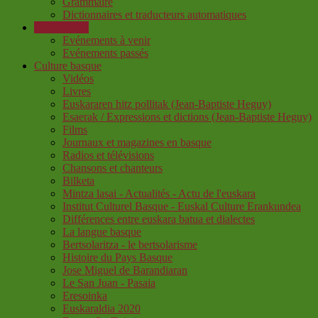
Grammaire
Dictionnaires et traducteurs automatiques
Evénements
Evénements à venir
Evénements passés
Culture basque
Vidéos
Livres
Euskararen hitz pollitak (Jean-Baptiste Heguy)
Esaerak / Expressions et dictions (Jean-Baptiste Heguy)
Films
Journaux et magazines en basque
Radios et télévisions
Chansons et chanteurs
Bilketa
Mintza lasai - Actualités - Actu de l'euskara
Institut Culturel Basque - Euskal Culture Erankundea
Différences entre euskara batua et dialectes
La langue basque
Bertsolaritza - le bertsolarisme
Histoire du Pays Basque
Jose Miguel de Barandiaran
Le San Juan - Pasaia
Eresoinka
Euskaraldia 2020