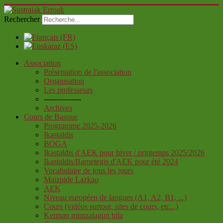
Rechercher
Association
Présentation de l'association
Organisation
Les professeurs
---------------
Archives
Cours de Basque
Programme 2025-2026
Ikastaldis
BOGA
Ikastaldis d'AEK pour hiver / printemps 2025/2026
Ikastaldis/Barnetegis d'AEK pour été 2024
Vocabulaire de tous les jours
Maizpide Lazkao
AEK
Niveau européen de langues (A1, A2, B1, ...)
Cours (vidéos surtout, sites de cours, etc...)
Kerman mintzalagun bila