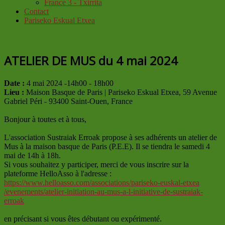
France 3 - Txirrita
Contact
Pariseko Eskual Etxea
ATELIER DE MUS du 4 mai 2024
Date :
4 mai 2024 -14h00 - 18h00
Lieu :
Maison Basque de Paris | Pariseko Eskual Etxea, 59 Avenue
Gabriel Péri - 93400 Saint-Ouen, France
Bonjour à toutes et à tous,
L'association Sustraiak Erroak propose à ses adhérents un atelier de
Mus à la maison basque de Paris (P.E.E). Il se tiendra le samedi 4
mai de 14h à 18h.
Si vous souhaitez y participer, merci de vous inscrire sur la
plateforme HelloAsso à l'adresse :
https://www.helloasso.com/asso
ciations/pariseko-euskal-etxea
/evenements/atelier-initiation
-au-mus-a-l-initiative-de-
sustraiak-
erroak
en précisant si vous êtes débutant ou expérimenté.