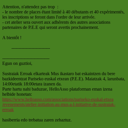
Attention, n'attendez pas trop :
- le nombre de places étant limité à 40 débutants et 40 expérimentés,
les inscriptions se feront dans l'ordre de leur arrivée.
- cet atelier sera ouvert aux adhérents des autres associations
partenaires de P.E.E qui seront avertis prochainement.
A bientôt !
‐-----‐‐-------------------
-----------------------------
----
Egun on guztioi,
Sustraiak Erroak elkarteak Mus ikastaro bat eskaintzen du bere
bazkideentzat Pariseko euskal etxean (P.E.E). Maiatzak 4, larunbata,
14:00etatik 18:00etara izanen da.
Parte hartu nahi baduzue, HelloAsso plataforman eman izena
helbide honetan:
https://www.helloasso.com/asso
ciations/pariseko-euskal-etxea
/evenements/atelier-initiation
-au-mus-a-l-initiative-de-
sustraiak-
erroak
hasiberria edo trebatua zaren zehaztuz.